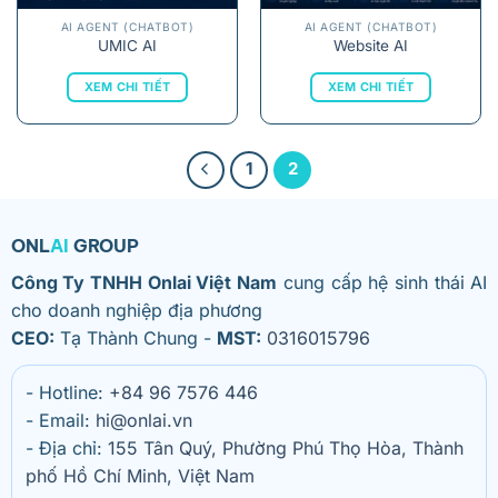
AI AGENT (CHATBOT)
AI AGENT (CHATBOT)
UMIC AI
Website AI
XEM CHI TIẾT
XEM CHI TIẾT
1
2
ONL
AI
GROUP
Công Ty TNHH Onlai Việt Nam
cung cấp hệ sinh thái AI
cho doanh nghiệp địa phương
CEO:
Tạ Thành Chung -
MST:
0316015796
- Hotline:
+84 96 7576 446
- Email:
hi@onlai.vn
- Địa chỉ:
155 Tân Quý, Phường Phú Thọ Hòa, Thành
phố Hồ Chí Minh, Việt Nam