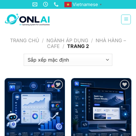
Bỏ
Vietnamese
▼
qua
nội
dung
TRANG CHỦ
/
NGÀNH ÁP DỤNG
/
NHÀ HÀNG –
CAFE
/
TRANG 2