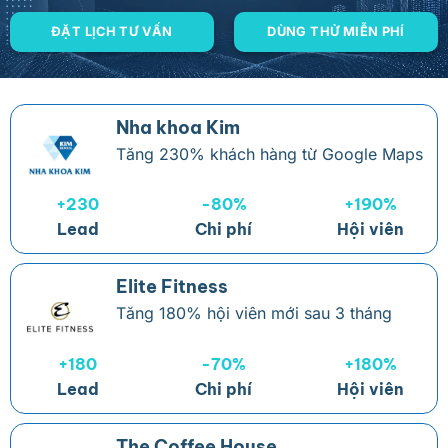
ĐẶT LỊCH TƯ VẤN
DÙNG THỬ MIỄN PHÍ
Nha khoa Kim
Tăng 230% khách hàng từ Google Maps
+230
-80%
+190%
Lead
Chi phí
Hội viên
Elite Fitness
Tăng 180% hội viên mới sau 3 tháng
+180
-70%
+180%
Lead
Chi phí
Hội viên
The Coffee House