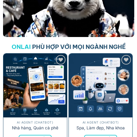
ONLAI
PHÙ HỢP VỚI MỌI NGÀNH NGHỀ
AI AGENT (CHATBOT)
AI AGENT (CHATBOT)
Nhà hàng, Quán cà phê
Spa, Làm đẹp, Nha khoa