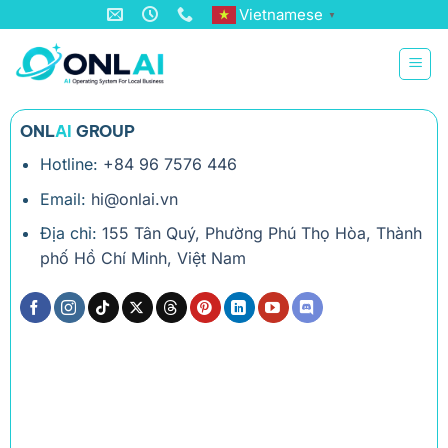
Bỏ
Vietnamese
▼
qua
nội
dung
ONL
AI
GROUP
Hotline:
+84 96 7576 446
Email:
hi@onlai.vn
Địa chỉ:
155 Tân Quý, Phường Phú Thọ Hòa, Thành
phố Hồ Chí Minh, Việt Nam