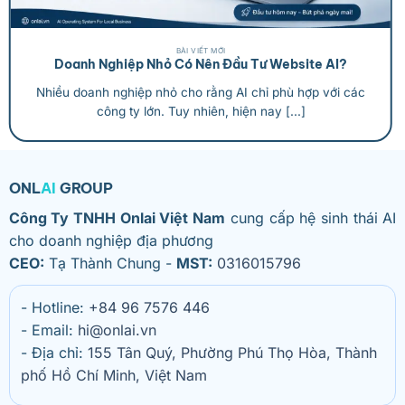
BÀI VIẾT MỚI
Doanh Nghiệp Nhỏ Có Nên Đầu Tư Website AI?
Nhiều doanh nghiệp nhỏ cho rằng AI chỉ phù hợp với các
công ty lớn. Tuy nhiên, hiện nay [...]
ONL
AI
GROUP
Công Ty TNHH Onlai Việt Nam
cung cấp hệ sinh thái AI
cho doanh nghiệp địa phương
CEO:
Tạ Thành Chung -
MST:
0316015796
- Hotline:
+84 96 7576 446
- Email:
hi@onlai.vn
- Địa chỉ:
155 Tân Quý, Phường Phú Thọ Hòa, Thành
phố Hồ Chí Minh, Việt Nam