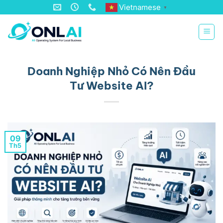
Bỏ
Vietnamese
▼
qua
nội
dung
Doanh Nghiệp Nhỏ Có Nên Đầu
Tư Website AI?
09
Th5